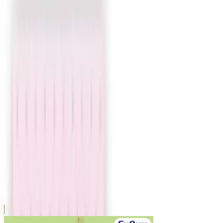
川越店
川崎店
浦和店
平塚店
大和店
ご利用上のお願い
本リストは、入荷予定（実績）をお知らせするもので
あり、現在の在庫状況を示すものではございません。
超人気景品は【入荷日〜翌日朝】に品切れとなる場合
がございます。
新入荷景品の投入時間も、当日の配送状況により変動
いたします。
|
サンリオキャラクターズ
の景品