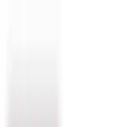
TOP
店舗一覧
イベント
景品
ギャラリー
会社情報
採用情報
お
問い合わせ
2025年8月 下旬入荷
2025年8月 下旬入荷
サンリオキャラクターズ 夢
みるエンジェル低反発まくら
#
サンリオキャラクターズ
入荷予定店舗(全5店舗)