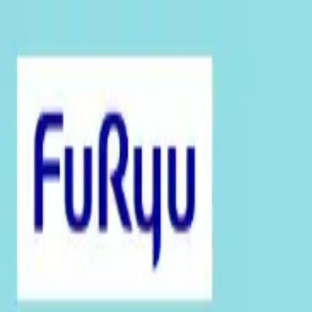
TOP
店舗一覧
イベント
景品
ギャラリー
会社情報
採用情報
お問
2025年8月 下旬入荷
2025年8月 下旬入荷
トイ・ストーリー “トイ・スト
#
トイ・ストーリー
#
ミルキーボア
入荷予定店舗(全5店舗)
川越店
川崎店
浦和店
平塚店
大和店
ご利用上のお願い