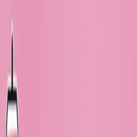
TOP
店舗一覧
イベント
景品
ギャラリー
会社情報
採用情報
お
問い合わせ
2025年9月 下旬入荷
2025年9月 下旬入荷
ワンピース ボア・ハンコッ
ク ルームライト-メロメロ甘
風（メロメロメロウ）-
#
ONE PIECE