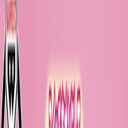
入荷予定店舗(全5店舗)
川越店
川崎店
浦和店
平塚店
大和店
ご利用上のお願い
本リストは、入荷予定（実績）をお知らせするもので
あり、現在の在庫状況を示すものではございません。
超人気景品は【入荷日〜翌日朝】に品切れとなる場合
がございます。
新入荷景品の投入時間も、当日の配送状況により変動
いたします。
|
ONE PIECE
の景品