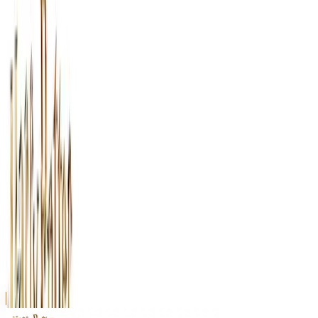
川越店
川崎店
浦和店
平塚店
大和店
ご利用上のお願い
本リストは、入荷予定（実績）をお知らせするもので
あり、現在の在庫状況を示すものではございません。
超人気景品は【入荷日〜翌日朝】に品切れとなる場合
がございます。
新入荷景品の投入時間も、当日の配送状況により変動
いたします。
|
ハリー・ポッター
の景品