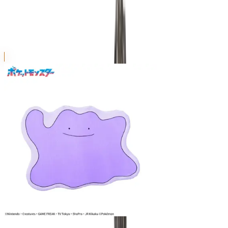
PtZ
シリーズ