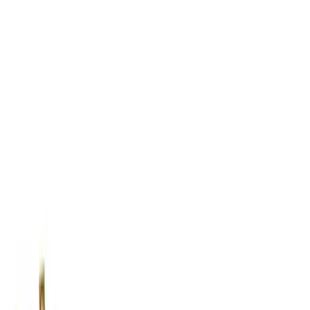
TOP
店舗一覧
イベント
景品
ギャラリー
会社情報
採用情報
お
問い合わせ
2025年9月 下旬入荷
2025年9月 下旬入荷
ハリー・ポッター PtZ 杖
～ハリー・ポッター～
#
ハリー・ポッター
#
PtZ
入荷予定店舗(全5店舗)