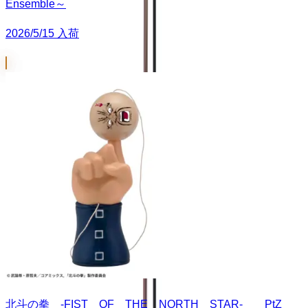
Ensemble～
2026/5/15 入荷
北斗の拳 -FIST OF THE NORTH STAR- PtZ