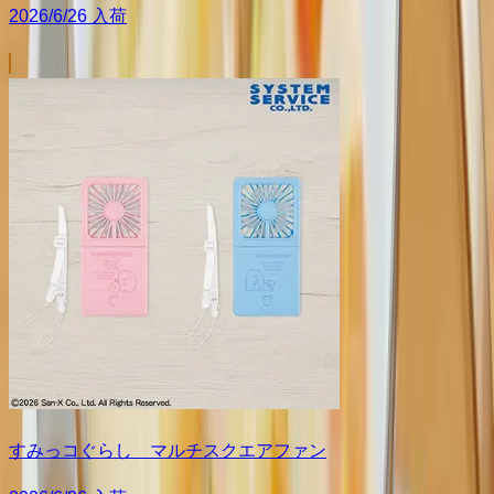
2026/6/26 入荷
すみっコぐらし マルチスクエアファン