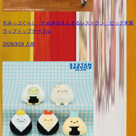
すみっコぐらし たぬきのまんまるレストラン ビッグ木製
ラップトップテーブル
2026/3/18 入荷