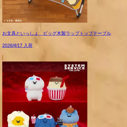
お文具といっしょ ビッグ木製ラップトップテーブル
2026/4/17 入荷