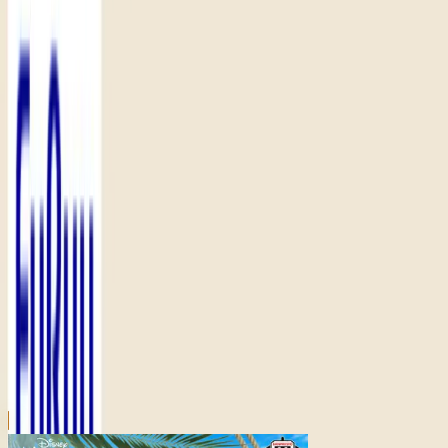
川越店
川崎店
浦和店
平塚店
大和店
ご利用上のお願い
本リストは、入荷予定（実績）をお知らせするもので
あり、現在の在庫状況を示すものではございません。
超人気景品は【入荷日〜翌日朝】に品切れとなる場合
がございます。
新入荷景品の投入時間も、当日の配送状況により変動
いたします。
|
ディズニー
の景品