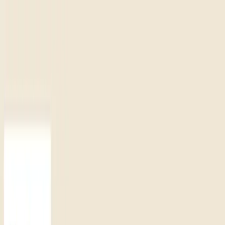
TOP
店舗一覧
イベント
景品
ギャラリー
会社情報
採用情報
お
問い合わせ
2025年9月 中旬入荷
2025年9月 中旬入荷
ピクサーキャラクター ねむ
ぐるみ マスコット④
#
ディズニー
入荷予定店舗(全5店舗)