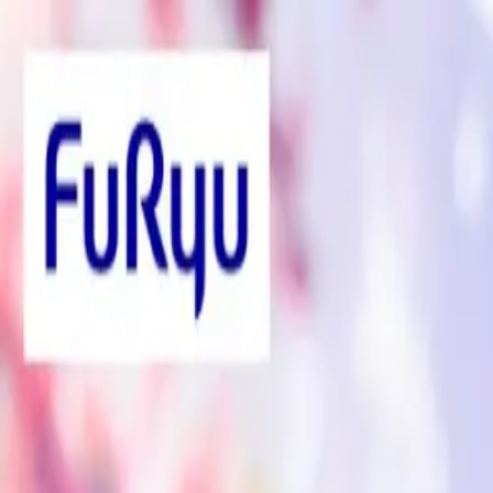
TOP
店舗一覧
イベント
景品
ギャラリー
会社情報
採用情報
お問
2026/4/23 入荷
2026/4/23 入荷
TVアニメ『薬屋のひとりごと』 Tr
#
薬屋のひとりごと
#
Trio-Try-iT Figure
入荷予定店舗(全5店舗)
川越店
川崎店
浦和店
平塚店
大和店
ご利用上のお願い