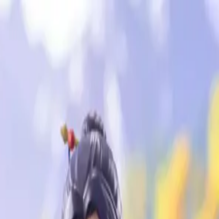
い合わせ
io-Try-iT Figureー壬