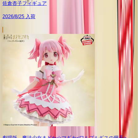
佐倉杏子フィギュア
2026/8/25 入荷
劇場版 魔法少女まどか☆マギカ<ワルプルギスの廻天>