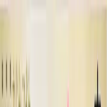
TOP
店舗一覧
イベント
景品
ギャラリー
会社情報
採用情報
お
問い合わせ
2026/5/21 入荷
2026/5/21 入荷
劇場版 魔法少女まどか☆マ
ギカ〈ワルプルギスの廻
天〉 鹿目まどか フィギュ
ア