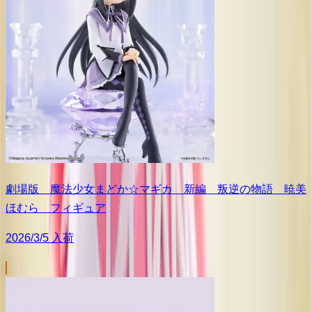
劇場版 魔法少女まどか☆マギカ 新編 叛逆の物語 暁美
ほむら フィギュア
2026/3/5 入荷