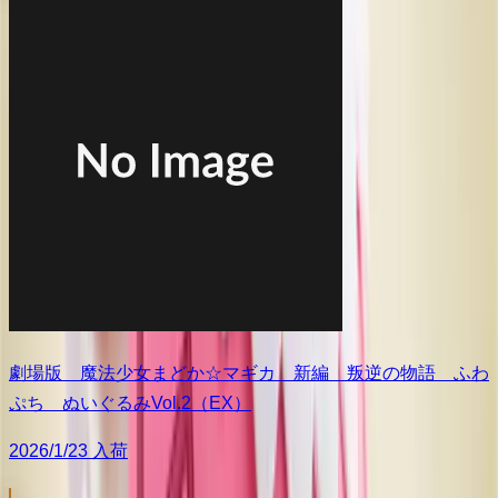
劇場版 魔法少女まどか☆マギカ 新編 叛逆の物語 ふわ
ぷち ぬいぐるみVol.2（EX）
2026/1/23 入荷