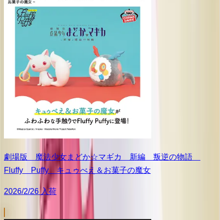
劇場版 魔法少女まどか☆マギカ 新編 叛逆の物語
Fluffy Puffy キュゥべえ＆お菓子の魔女
2026/2/26 入荷