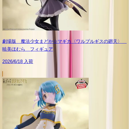
劇場版 魔法少女まどか☆マギカ〈ワルプルギスの廻天〉
暁美ほむら フィギュア
2026/6/18 入荷