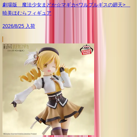
劇場版 魔法少女まどか☆マギカ<ワルプルギスの廻天>
暁美ほむらフィギュア
2026/8/25 入荷