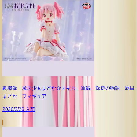
劇場版 魔法少女まどか☆マギカ 新編 叛逆の物語 鹿目
まどか フィギュア
2026/2/26 入荷