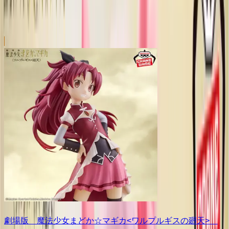
劇場版 魔法少女まどか☆マギカ<ワルプルギスの廻天>