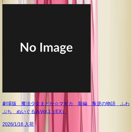
劇場版 魔法少女まどか☆マギカ 新編 叛逆の物語 ふわ
ぷち ぬいぐるみVol.1（EX）
2026/1/16 入荷