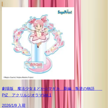
劇場版 魔法少女まどか☆マギカ 新編 叛逆の物語
PtZ アクリルジオラマVol.1
2026/1/9 入荷