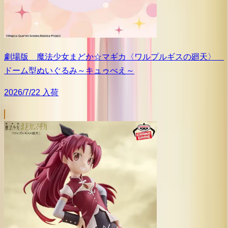
劇場版 魔法少女まどか☆マギカ〈ワルプルギスの廻天〉
ドーム型ぬいぐるみ～キュゥべえ～
2026/7/22 入荷