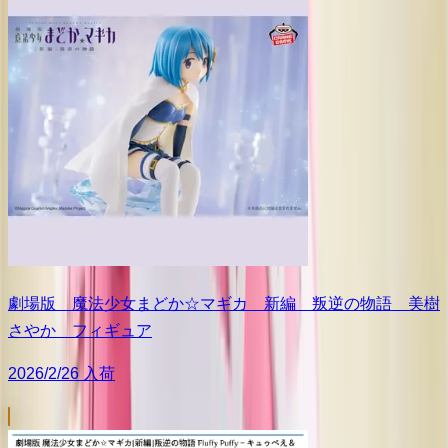
劇場版 魔法少女まどか☆マギカ 新編 叛逆の物語 美樹
さやか フィギュア
2026/2/26 入荷