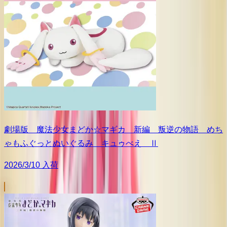
劇場版 魔法少女まどか☆マギカ 新編 叛逆の物語 めち
ゃもふぐっとぬいぐるみ キュゥべえ Ⅱ
2026/3/10 入荷