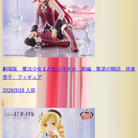
劇場版 魔法少女まどか☆マギカ 新編 叛逆の物語 佐倉
杏子 フィギュア
2026/3/18 入荷