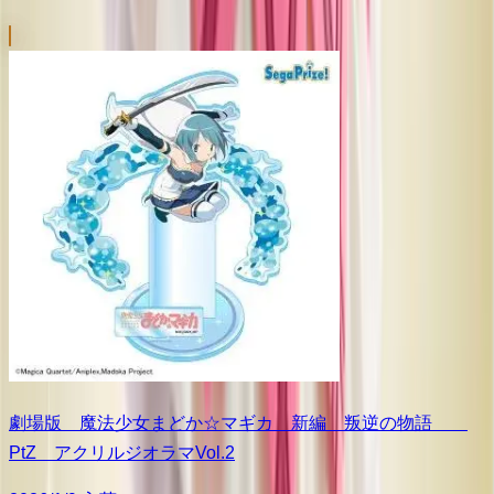
劇場版 魔法少女まどか☆マギカ 新編 叛逆の物語
PtZ アクリルジオラマVol.2