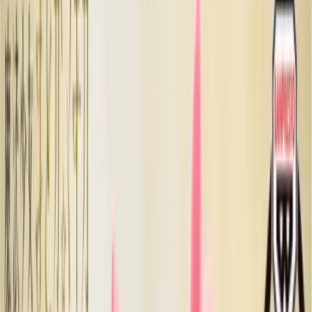
#
魔法少女まどか☆マギカ
入荷予定店舗(全5店舗)
川越店
川崎店
浦和店
平塚店
大和店
ご利用上のお願い
本リストは、入荷予定（実績）をお知らせするもので
あり、現在の在庫状況を示すものではございません。
超人気景品は【入荷日〜翌日朝】に品切れとなる場合
がございます。
新入荷景品の投入時間も、当日の配送状況により変動
いたします。
|
魔法少女まどか☆マギカ
の景品