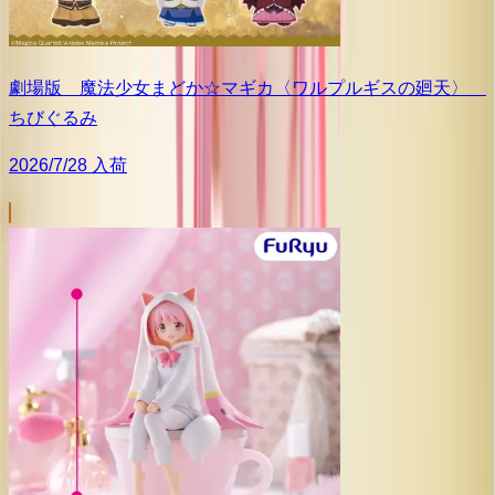
劇場版 魔法少女まどか☆マギカ〈ワルプルギスの廻天〉
ちびぐるみ
2026/7/28 入荷