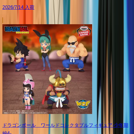
2026/7/14 入荷
ドラゴンボール ワールドコレクタブルフィギュア-少年期
編4-