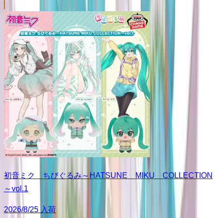
初音ミク ちびぐるみ～HATSUNE MIKU COLLECTION
～vol.1
2026/8/25 入荷