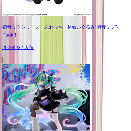
初音ミクシリーズ ふわぷち Mぬいぐるみ“初音ミク”-
Punk！-
2026/5/22 入荷