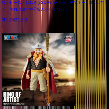
ワンピース おおきなSOFVIMATES モンキー・D・ルフ
ィ おれは遊び半分なんかじゃないっ！！
2026/5/27 入荷