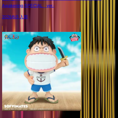
Awakening-SPECIAL ver.-
2026/6/3 入荷