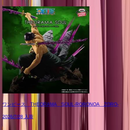
ワンピース THEORAMA SOUL-RORONOA ZORO-
2026/7/28 入荷