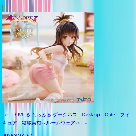
To LOVEる-とらぶる-ダークネス Desktop Cute フィ
ギュア 結城美柑～ルームウェアver.～
2026/8/28 入荷