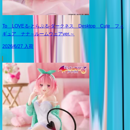
To LOVEる-とらぶる-ダークネス Desktop Cute フィ
ギュア ナナ～ルームウェアver.～
2026/6/27 入荷