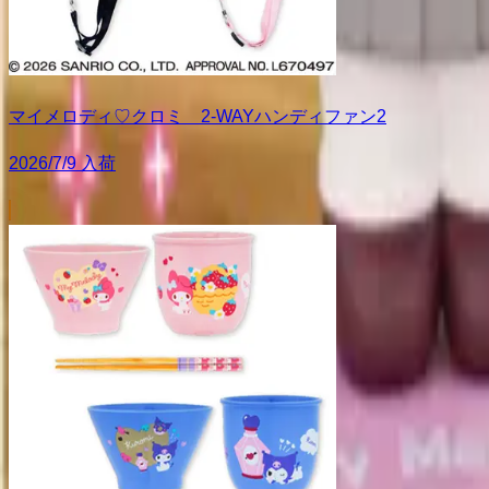
マイメロディ♡クロミ 2-WAYハンディファン2
2026/7/9 入荷