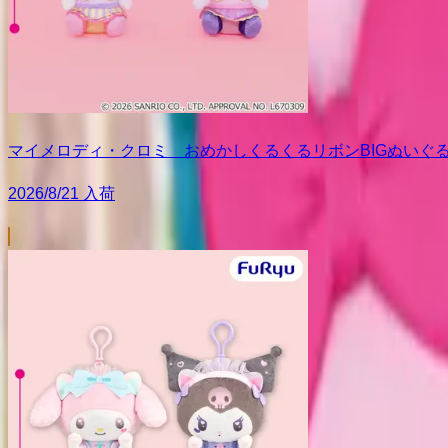
マイメロディ・クロミ おめかしくるくるリボンBIGぬいぐ
2026/8/21 入荷