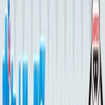
入荷予定店舗(全5店舗)
川越店
川崎店
浦和店
平塚店
大和店
ご利用上のお願い
本リストは、入荷予定（実績）をお知らせするもので
あり、現在の在庫状況を示すものではございません。
超人気景品は【入荷日〜翌日朝】に品切れとなる場合
がございます。
新入荷景品の投入時間も、当日の配送状況により変動
いたします。
|
ポケットモンスター
の景品