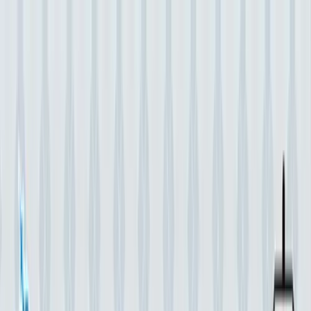
TOP
店舗一覧
イベント
景品
ギャラリー
会社情報
採用情報
お
問い合わせ
2026/5/19 入荷
2026/5/19 入荷
ポケットモンスター ぬいぐ
るみ～ヒメグマ・チラーミ
ィ・キテルグマ～
#
ポケットモンスター