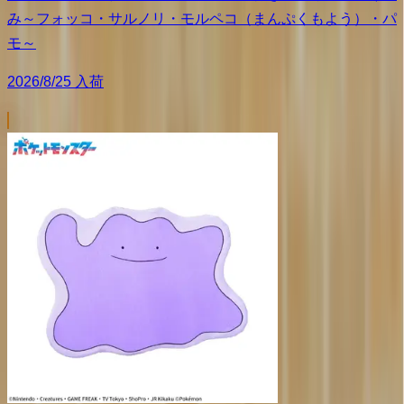
み～フォッコ・サルノリ・モルペコ（まんぷくもよう）・パ
モ～
2026/8/25 入荷