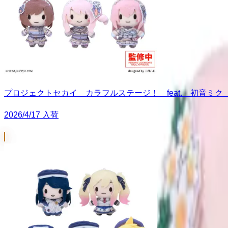
プロジェクトセカイ カラフルステージ！ feat. 初音ミク
2026/4/17 入荷