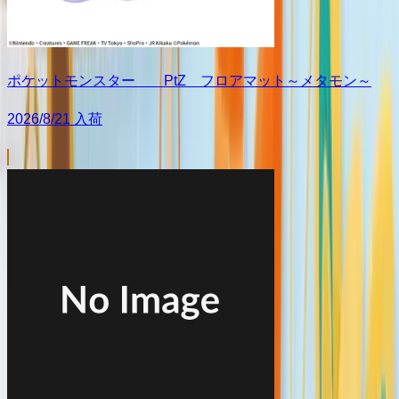
ポケットモンスター PtZ フロアマット～メタモン～
2026/8/21 入荷