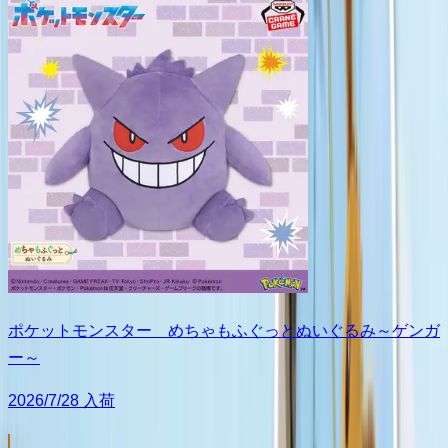
ポケットモンスター めちゃもふぐっとぬいぐるみ～ゲンガ
ー～
2026/7/28 入荷