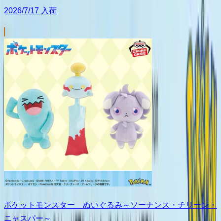
2026/7/17 入荷
ポケットモンスター ぬいぐるみ～ソーナンス・チリーン・
ニャスパー～