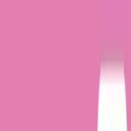
TOP
店舗一覧
イベント
景品
ギャラリー
会社情報
採用情報
お
問い合わせ
2026/5/9 入荷
2026/5/9 入荷
パンダ ハローキティ もこ
もこベイビーBIGぬいぐるみ
#
ハローキティ
入荷予定店舗(全5店舗)