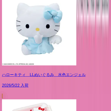
ハローキティ LLぬいぐるみ 水色エンジェル
2026/5/22 入荷