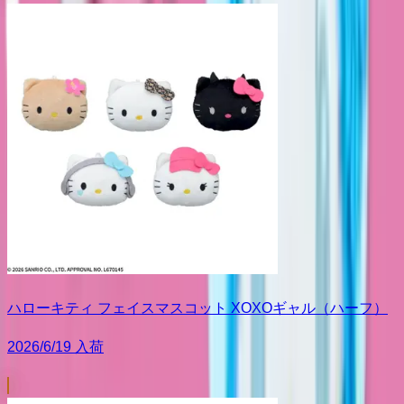
ハローキティ フェイスマスコット XOXOギャル（ハーフ）
2026/6/19 入荷