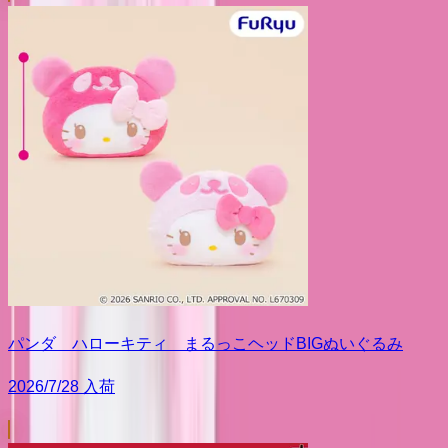
パンダ ハローキティ まるっこヘッドBIGぬいぐるみ
2026/7/28 入荷