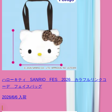
ハローキティ SANRIO FES 2026 カラフルリンクコ
ーデ フェイスバッグ
2026/6/6 入荷