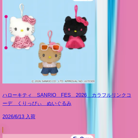
ハローキティ SANRIO FES 2026 カラフルリンクコ
ーデ くりっぴぃ ぬいぐるみ
2026/6/13 入荷