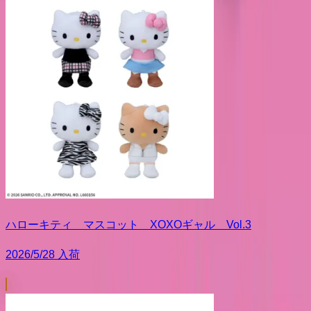
ハローキティ マスコット XOXOギャル Vol.3
2026/5/28 入荷