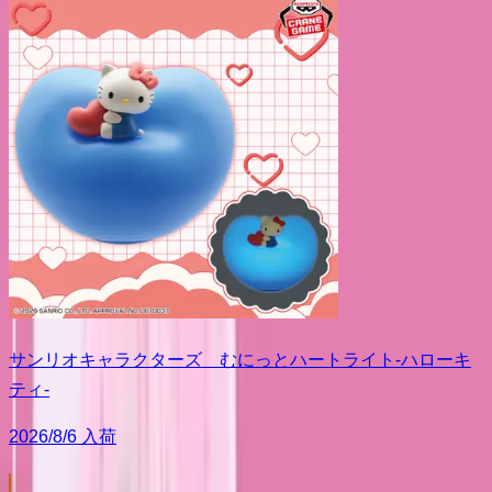
サンリオキャラクターズ むにっとハートライト-ハローキ
ティ-
2026/8/6 入荷