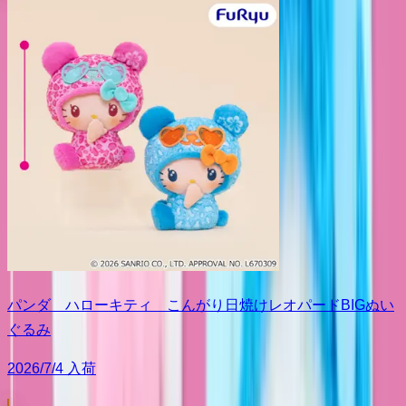
パンダ ハローキティ こんがり日焼けレオパードBIGぬい
ぐるみ
2026/7/4 入荷