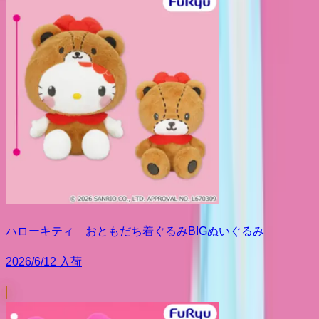
ハローキティ おともだち着ぐるみBIGぬいぐるみ
2026/6/12 入荷