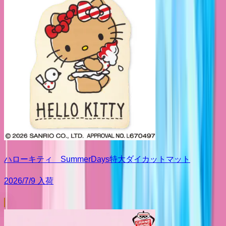
ハローキティ SummerDays特大ダイカットマット
2026/7/9 入荷