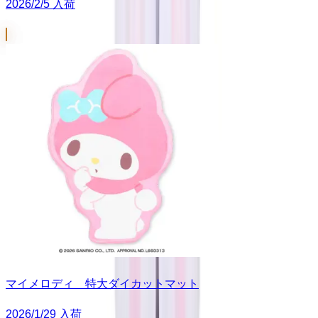
2026/2/5 入荷
マイメロディ 特大ダイカットマット
2026/1/29 入荷