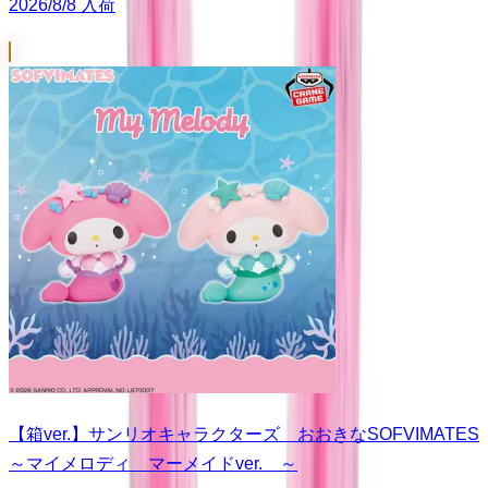
2026/8/8 入荷
【箱ver.】サンリオキャラクターズ おおきなSOFVIMATES
～マイメロディ マーメイドver. ～