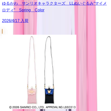
ゆるかわ サンリオキャラクターズ LLぬいぐるみ“マイメ
ロディ” Spring Color
2026/4/17 入荷