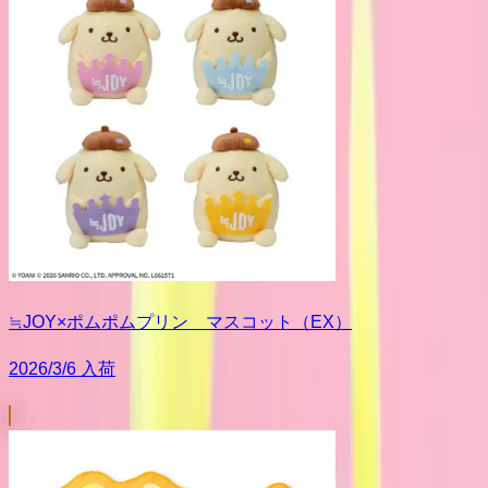
≒JOY×ポムポムプリン マスコット（EX）
2026/3/6 入荷