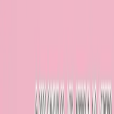
プレイ動画を投稿する
※Benex各店舗で撮影・プレイされた動画に限ります
近くのBenex店舗を探す
開催中のイベント情報を見る
運営会社: 株式会社ティスコ
店舗を探す
Benex川越店
Benex浦和店
Benex平塚店
Benex川崎店