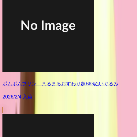
ポムポムプリン まるまるおすわり超BIGぬいぐるみ
2026/2/4 入荷