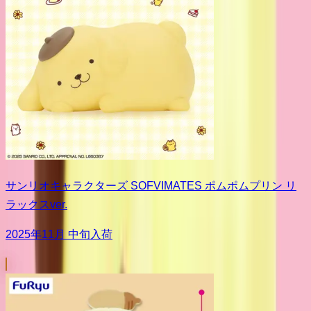
サンリオキャラクターズ SOFVIMATES ポムポムプリン リ
ラックスver.
2025年11月 中旬入荷