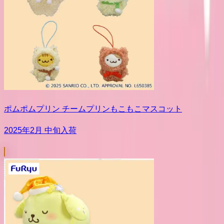
ポムポムプリン チームプリンもこもこマスコット
2025年2月 中旬入荷