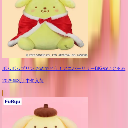
ポムポムプリン おめでとう！アニバーサリーBIGぬいぐるみ
2025年3月 中旬入荷