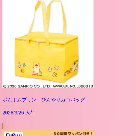
ポムポムプリン ひんやりカゴバッグ
2026/3/26 入荷