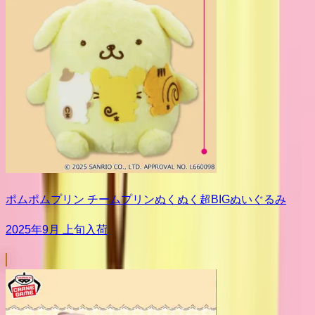
ポムポムプリン チームプリンぬくぬく超BIGぬいぐるみ
2025年9月 上旬入荷