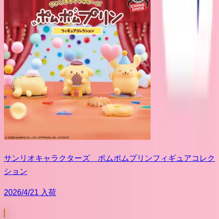
サンリオキャラクターズ ポムポムプリンフィギュアコレク
ション
2026/4/21 入荷