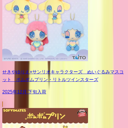
せきやゆりえ×サンリオキャラクターズ ぬいぐるみマスコ
ット ポムポムプリン・リトルツインスターズ
2025年12月 下旬入荷