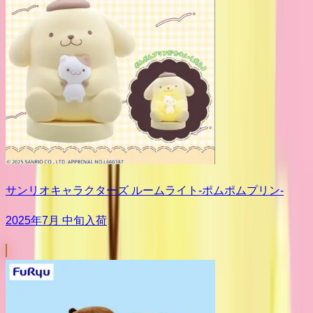
サンリオキャラクターズ ルームライト-ポムポムプリン-
2025年7月 中旬入荷