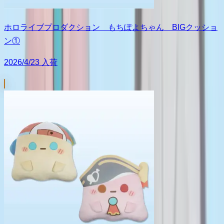
ホロライブプロダクション もちぽよちゃん BIGクッショ
ン①
2026/4/23 入荷