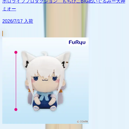
ホロライブプロダクション もちぴこBIGぬいぐるみー大神
ミオー
2026/7/17 入荷