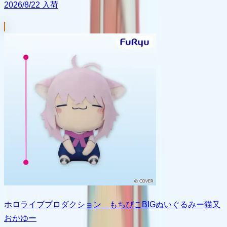
2026/8/22 入荷
ホロライブプロダクション もちぴこBIGぬいぐるみー猫又
おかゆー