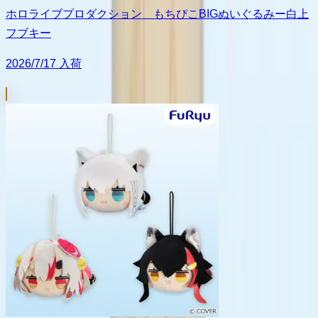
ホロライブプロダクション もちぴこBIGぬいぐるみー白上
フブキー
2026/7/17 入荷