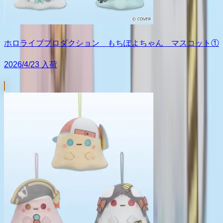
ホロライブプロダクション もちぽよちゃん マスコット①
2026/4/23 入荷