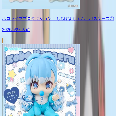
ホロライブプロダクション もちぽよちゃん パスケース①
2026/5/27 入荷