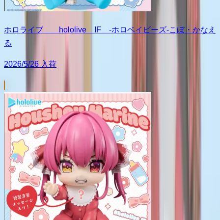
ホロライブ hololive IF -ホロベイビーズ-こぼ・かなえ
る
2026/5/26 入荷