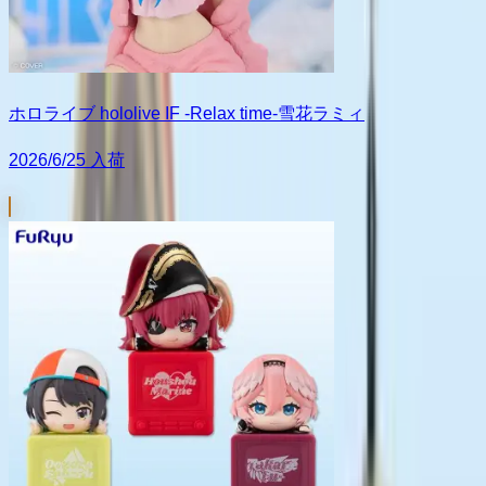
ホロライブ hololive IF -Relax time-雪花ラミィ
2026/6/25 入荷