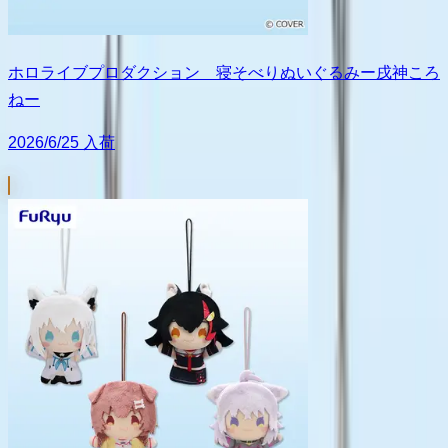
ホロライブプロダクション 寝そべりぬいぐるみー戌神ころ
ねー
2026/6/25 入荷