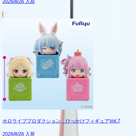
2026/8/26 入荷
ホロライブプロダクション ひっかけフィギュアVol.7
2026/8/26 入荷