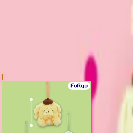
本リストは、入荷予定（実績）をお知らせするものであ
超人気景品は【入荷日〜翌日朝】に品切れとなる場合が
新入荷景品の投入時間も、当日の配送状況により変動い
|
サンリオキャラクターズ
の景品