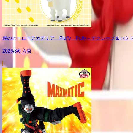
僕のヒーローアカデミア Fluffy Puffy～デクシープ＆
2026/8/6 入荷