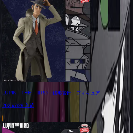
LUPIN THE ⅢRD 銭形警部 フィギュア
2026/7/29 入荷