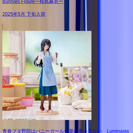
Bunnies Figureー桜島麻衣ー
2025年5月 下旬入荷
青春ブタ野郎はバニーガール先輩の夢を見ない Luminasta