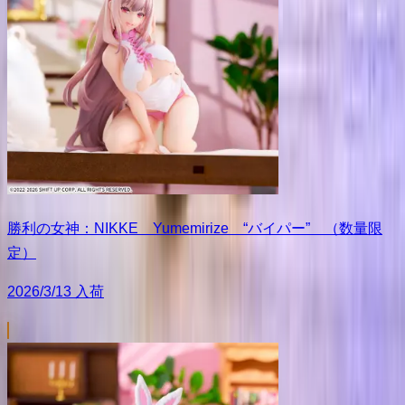
勝利の女神：NIKKE Yumemirize “バイパー” （数量限
定）
2026/3/13 入荷