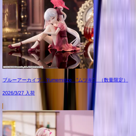
ブルーアーカイブ Yumemirize “ムツキ” （数量限定）
2026/3/27 入荷