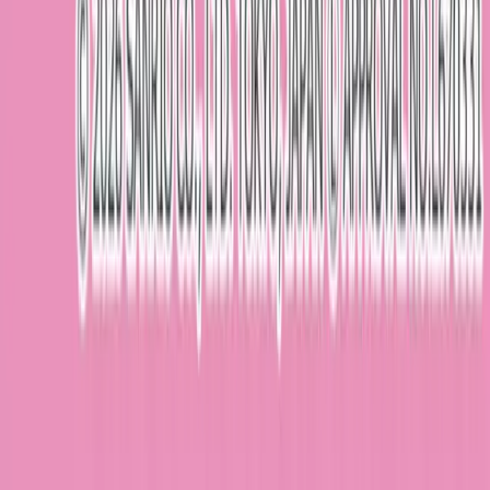
運営会社: 株式会社ティスコ
店舗を探す
Benex川越店
Benex浦和店
Benex平塚店
Benex川崎店
Benex大和店
サイト情報
会社情報