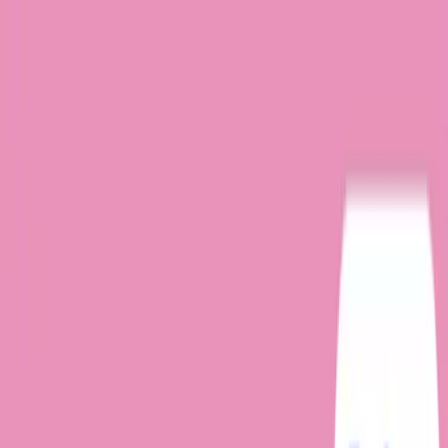
TOP
店舗一覧
イベント
景品
ギャラリー
会社情報
採用情報
お
問い合わせ
2026/6/24 入荷
2026/6/24 入荷
モンチッチ×クロミ ナイト
パーティーBIGぬいぐるみ～
パープル～
#
モンチッチ