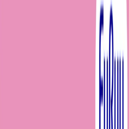
入荷予定店舗(全5店舗)
川越店
川崎店
浦和店
平塚店
大和店
ご利用上のお願い
本リストは、入荷予定（実績）をお知らせするもので
あり、現在の在庫状況を示すものではございません。
超人気景品は【入荷日〜翌日朝】に品切れとなる場合
がございます。
新入荷景品の投入時間も、当日の配送状況により変動
いたします。
|
モンチッチ
の景品