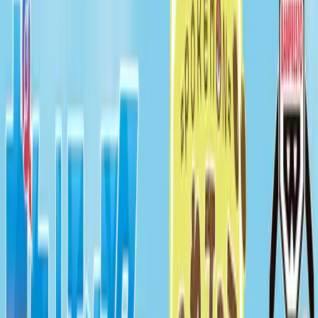
入荷予定店舗(全5店舗)
川越店
川崎店
浦和店
平塚店
大和店
ご利用上のお願い
本リストは、入荷予定（実績）をお知らせするもので
あり、現在の在庫状況を示すものではございません。
超人気景品は【入荷日〜翌日朝】に品切れとなる場合
がございます。
新入荷景品の投入時間も、当日の配送状況により変動
いたします。
|
ポケットモンスター
の景品