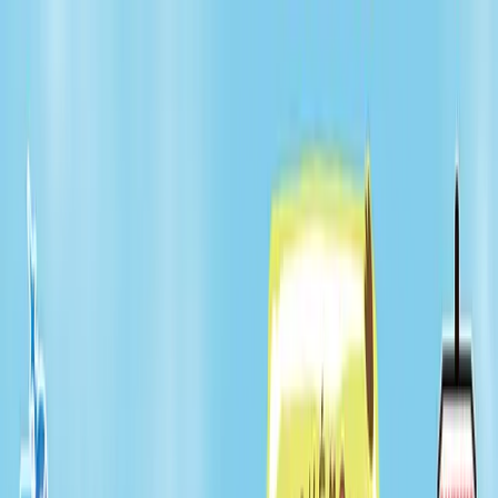
TOP
店舗一覧
イベント
景品
ギャラリー
会社情報
採用情報
お
問い合わせ
2026/6/11 入荷
2026/6/11 入荷
ポケットモンスター もふぐ
っと つれてってぬいぐるみ
～ラッキー・ホゲータ～
#
ポケットモンスター
#
もふぐっとぬいぐるみ