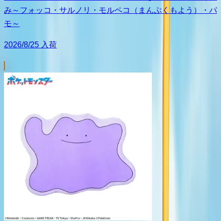
み～フォッコ・サルノリ・モルペコ（まんぷくもよう）・パ
モ～
2026/8/25 入荷