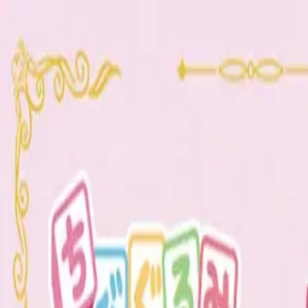
TOP
店舗一覧
イベント
景品
ギャラリー
会社情報
採用情報
お問
2026/6/3 入荷
2026/6/3 入荷
カードキャプターさくら クリ
#
カードキャプターさくら
#
ちびぐるみ
入荷予定店舗(全5店舗)
川越店
川崎店
浦和店
平塚店
大和店
ご利用上のお願い