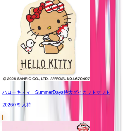
ハローキティ SummerDays特大ダイカットマット
2026/7/9 入荷