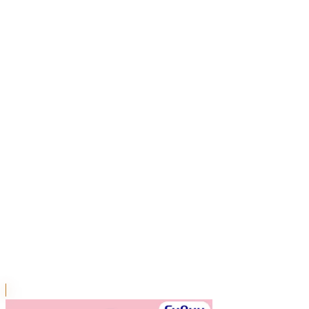
川越店
川崎店
浦和店
平塚店
大和店
ご利用上のお願い
本リストは、入荷予定（実績）をお知らせするもので
あり、現在の在庫状況を示すものではございません。
超人気景品は【入荷日〜翌日朝】に品切れとなる場合
がございます。
新入荷景品の投入時間も、当日の配送状況により変動
いたします。
|
ハローキティ
の景品