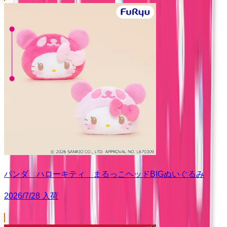
パンダ ハローキティ まるっこヘッドBIGぬいぐるみ
2026/7/28 入荷