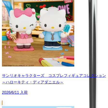
サンリオキャラクターズ コスプレフィギュアコレクション
～ハローキティ・ディアダニエル～
2026/6/11 入荷