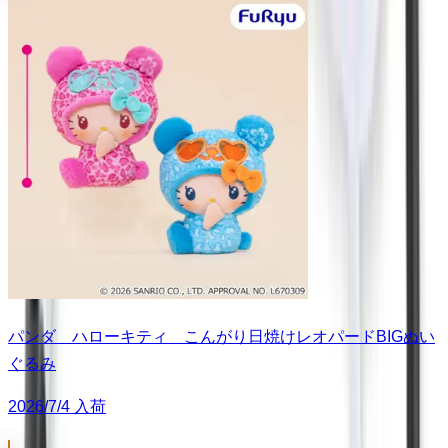
パンダ ハローキティ こんがり日焼けレオパードBIGぬい
ぐるみ
2026/7/4 入荷