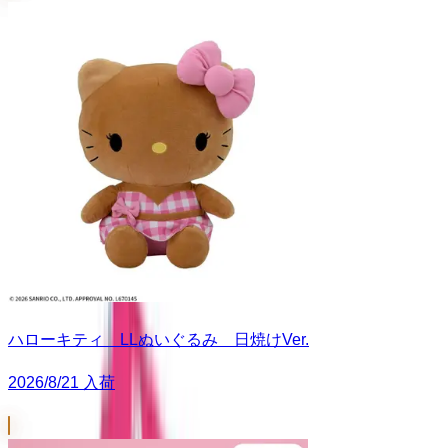
ハローキティ LLぬいぐるみ 日焼けVer.
2026/8/21 入荷