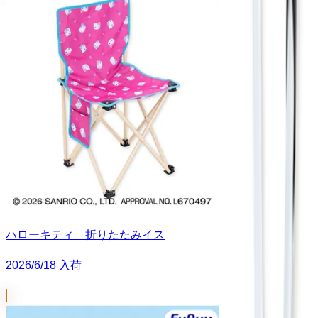
ハローキティ 折りたたみイス
2026/6/18 入荷