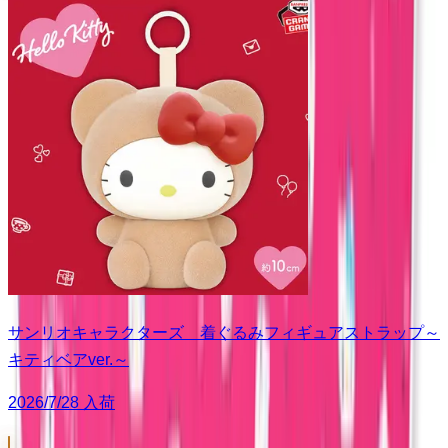
サンリオキャラクターズ 着ぐるみフィギュアストラップ～
キティベアver.～
2026/7/28 入荷