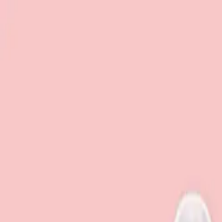
TOP
店舗一覧
イベント
景品
ギャラリー
会社情報
採用情報
お問
2026/6/24 入荷
2026/6/24 入荷
モンチッチ×ハローキティ 
#
モンチッチ
入荷予定店舗(全5店舗)
川越店
川崎店
浦和店
平塚店
大和店
ご利用上のお願い