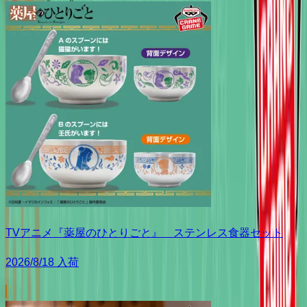
TVアニメ『薬屋のひとりごと』 ステンレス食器セット
2026/8/18 入荷