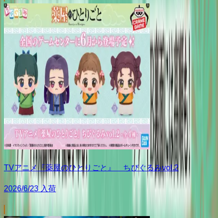
TVアニメ『薬屋のひとりごと』 ちびぐるみvol.2
2026/6/23 入荷