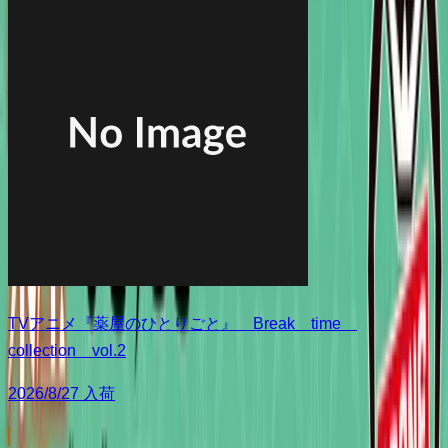
TVアニメ『薬屋のひとりごと』 Break time
collection vol.2
2026/8/27 入荷