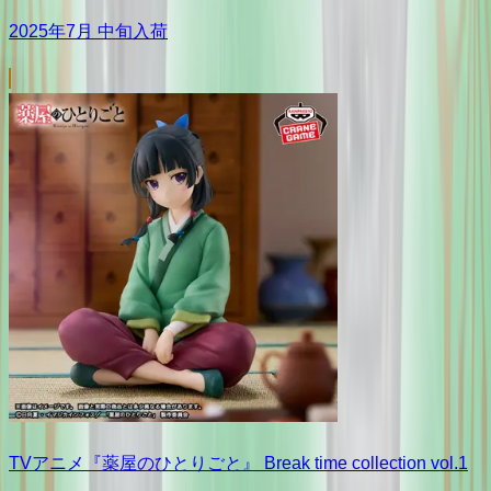
2025年7月 中旬入荷
TVアニメ『薬屋のひとりごと』 Break time collection vol.1