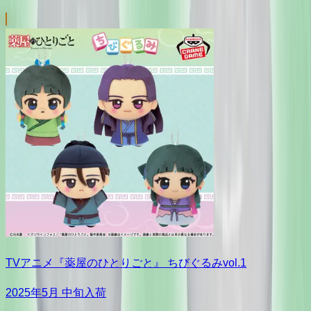
TVアニメ『薬屋のひとりごと』 ちびぐるみvol.1
2025年5月 中旬入荷