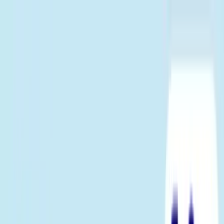
TOP
店舗一覧
イベント
景品
ギャラリー
会社情報
採用情報
お
問い合わせ
2026/6/20 入荷
2026/6/20 入荷
トイ・ストーリー5 ペアマス
コット（ハーフ）
#
トイ・ストーリー
入荷予定店舗(全5店舗)