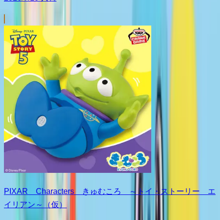
PIXAR Characters きゅむころ ～トイ・ストーリー エ
イリアン～（仮）