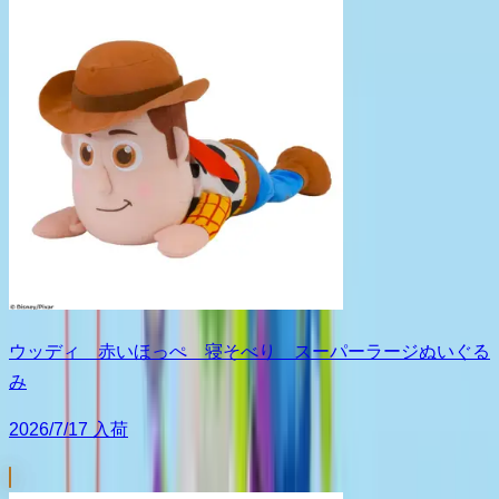
ウッディ 赤いほっぺ 寝そべり スーパーラージぬいぐる
み
2026/7/17 入荷