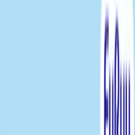
#
サンリオキャラクターズ
入荷予定店舗(全5店舗)
川越店
川崎店
浦和店
平塚店
大和店
ご利用上のお願い
本リストは、入荷予定（実績）をお知らせするもので
あり、現在の在庫状況を示すものではございません。
超人気景品は【入荷日〜翌日朝】に品切れとなる場合
がございます。
新入荷景品の投入時間も、当日の配送状況により変動
いたします。
|
サンリオキャラクターズ
の景品