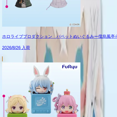
ホロライブプロダクション パペットぬいぐるみー儒烏風亭
2026/8/26 入荷