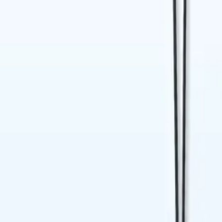
り、現在の在庫状況を示すものではございません。
ございます。
たします。