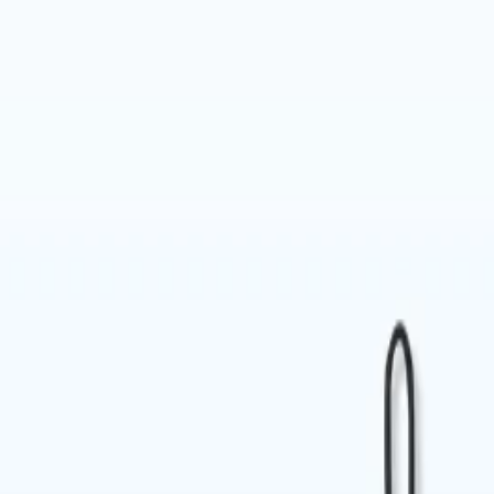
い合わせ
指パペットーホロライブゲーマ