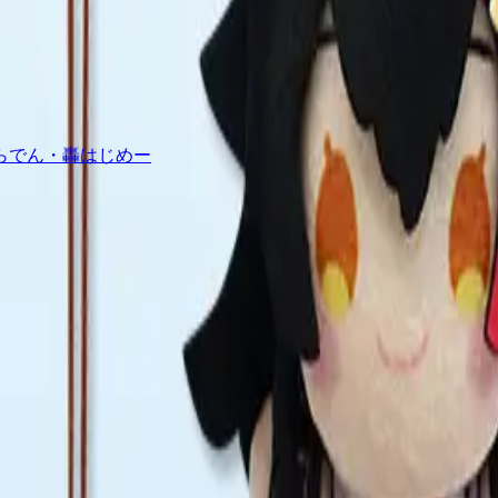
らでん・轟はじめー