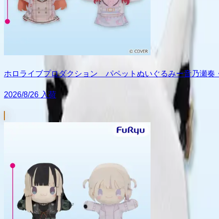
ホロライブプロダクション パペットぬいぐるみー音乃瀬奏
2026/8/26 入荷