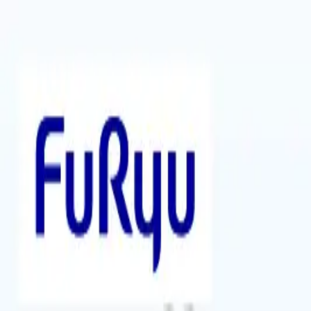
TOP
店舗一覧
イベント
景品
ギャラリー
会社情報
採用情報
お問
2026/6/25 入荷
2026/6/25 入荷
ホロライブプロダクション 
#
ホロライブプロダクション
入荷予定店舗(全5店舗)
川越店
川崎店
浦和店
平塚店
大和店
ご利用上のお願い