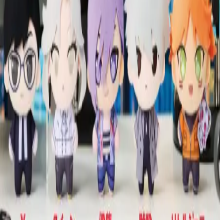
Benexでのプレイ動画を掲載しませんか？
YouTube、Shorts、TikTokなど大歓迎！
プレイ動画を共有してチャンネルを宣伝しよう！
プレイ動画を投稿する
※Benex各店舗で撮影・プレイされた動画に限ります