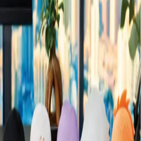
ご利用上のお願い
本リストは、入荷予定（実績）をお知らせするもので
あり、現在の在庫状況を示すものではございません。
超人気景品は【入荷日〜翌日朝】に品切れとなる場合
がございます。
新入荷景品の投入時間も、当日の配送状況により変動
いたします。