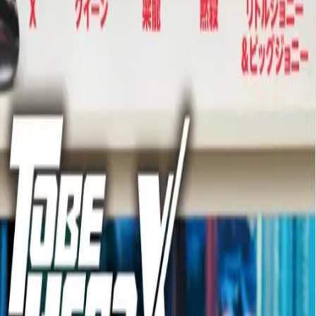
近くのBenex店舗を探す
開催中のイベント情報を見る
運営会社: 株式会社ティスコ
店舗を探す
Benex川越店
Benex浦和店
Benex平塚店
Benex川崎店
Benex大和店
サイト情報