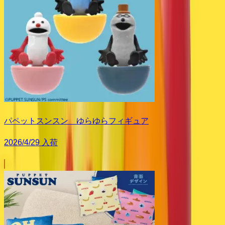
パペットスンスン ゆらゆらフィギュア
2026/4/29 入荷