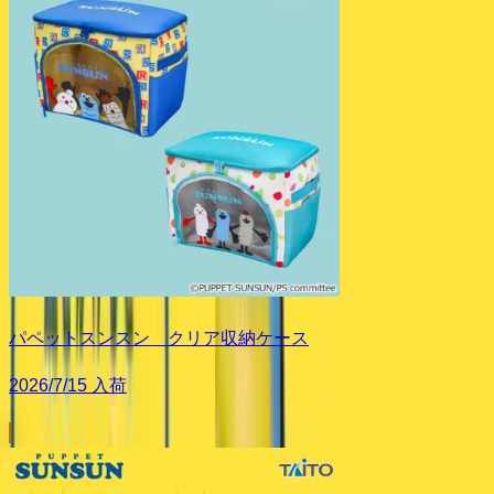
パペットスンスン クリア収納ケース
2026/7/15 入荷