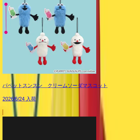
パペットスンスン クリームソーダマスコット
2026/6/24 入荷