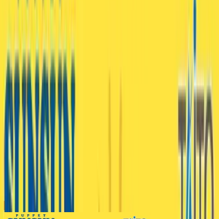
川越店
川崎店
浦和店
平塚店
大和店
ご利用上のお願い
本リストは、入荷予定（実績）をお知らせするもので
あり、現在の在庫状況を示すものではございません。
超人気景品は【入荷日〜翌日朝】に品切れとなる場合
がございます。
新入荷景品の投入時間も、当日の配送状況により変動
いたします。
|
パペットスンスン
の景品