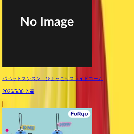
パペットスンスン ひょっこりスライドコーム
2026/5/30 入荷