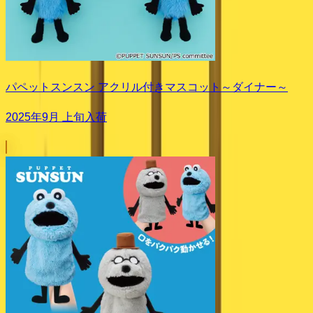
パペットスンスン アクリル付きマスコット～ダイナー～
2025年9月 上旬入荷