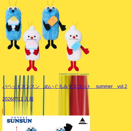
パペットスンスン ぬいぐるみマスコット summer vol.2
2026/7/11 入荷