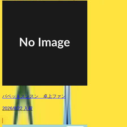
パペットスンスン 卓上ファン
2026/8/22 入荷