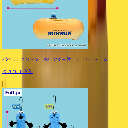
パペットスンスン ぬいぐるみ付ティッシュケース
2026/3/18 入荷