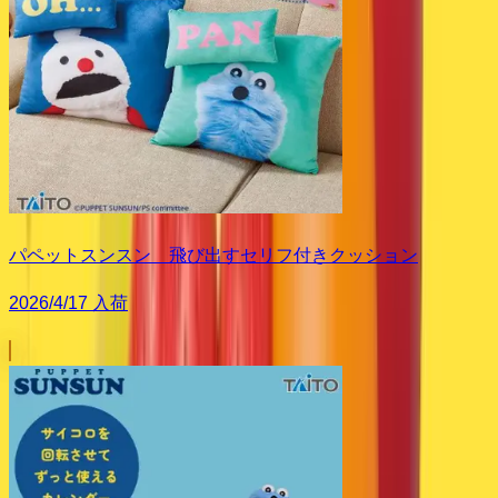
パペットスンスン 飛び出すセリフ付きクッション
2026/4/17 入荷