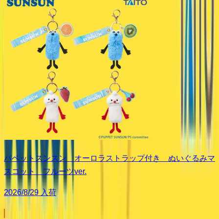
パペットスンスン オーロラストラップ付き ぬいぐるみマ
スコット フルーツver.
2026/8/29 入荷