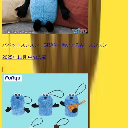
パペットスンスン GRAN＋ぬいぐるみ スンスン
2025年11月 中旬入荷