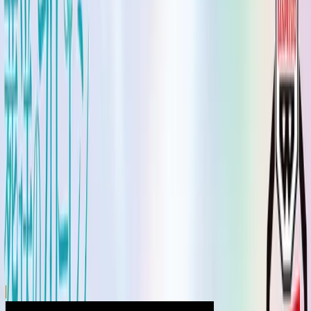
川越店
川崎店
浦和店
平塚店
大和店
ご利用上のお願い
本リストは、入荷予定（実績）をお知らせするもので
あり、現在の在庫状況を示すものではございません。
超人気景品は【入荷日〜翌日朝】に品切れとなる場合
がございます。
新入荷景品の投入時間も、当日の配送状況により変動
いたします。
|
葬送のフリーレン
の景品