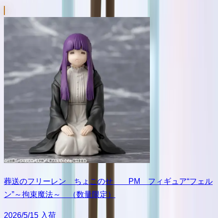
葬送のフリーレン ちょこのせ PM フィギュア“フェル
ン”～拘束魔法～ （数量限定）
2026/5/15 入荷