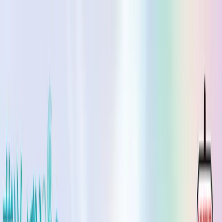
TOP
店舗一覧
イベント
景品
ギャラリー
会社情報
採用情報
お
問い合わせ
2026/7/29 入荷
2026/7/29 入荷
葬送のフリーレン
Glasscape-フリーレンⅡ-
#
葬送のフリーレン
入荷予定店舗(全5店舗)