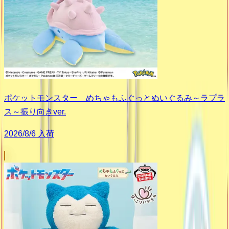
ポケットモンスター めちゃもふぐっとぬいぐるみ～ラプラ
ス～振り向きver.
2026/8/6 入荷