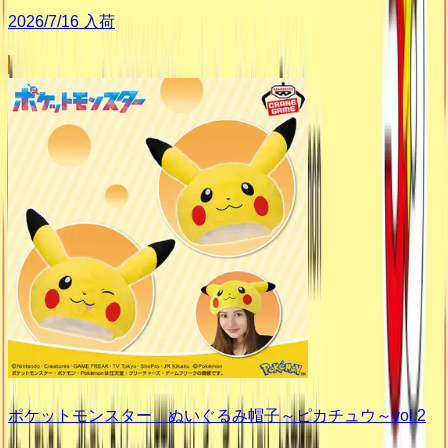
2026/7/16 入荷
ポケットモンスター ぬいぐるみ帽子～ピカチュウ～vol.2