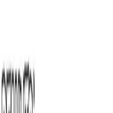
TOP
店舗一覧
イベント
景品
ギャラリー
会社情報
採用情報
お
問い合わせ
2026/7/17 入荷
2026/7/17 入荷
SNOOPY™ でかぱる
#
スヌーピー
#
でかぱる
入荷予定店舗(全5店舗)
川越店
川崎店
浦和店
平塚店
大和店