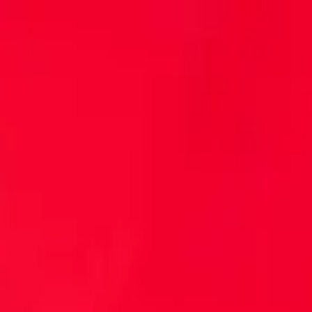
い合わせ
トぬいぐるみXL プレミアム
り、現在の在庫状況を示すものではございません。