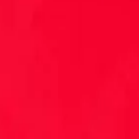
ございます。
たします。