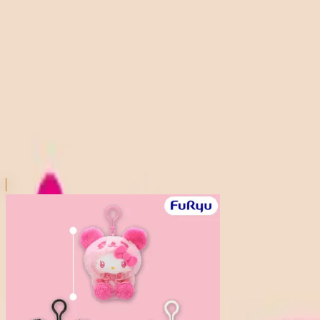
本リストは、入荷予定（実績）をお知らせするものであ
超人気景品は【入荷日〜翌日朝】に品切れとなる場合が
新入荷景品の投入時間も、当日の配送状況により変動い
|
ハローキティ
の景品