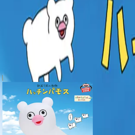
本リストは、入荷予定（実績）をお知らせするものであ
超人気景品は【入荷日〜翌日朝】に品切れとなる場合が
新入荷景品の投入時間も、当日の配送状況により変動い
|
絶滅寸前の動物ハッチンパモス
の景品