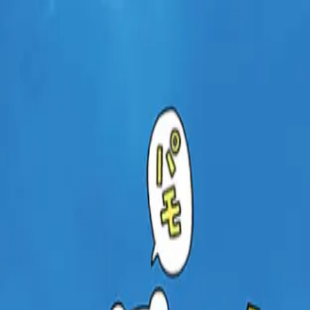
TOP
店舗一覧
イベント
景品
ギャラリー
会社情報
採用情報
お問
2026/7/7 入荷
2026/7/7 入荷
絶滅寸前の動物ハッチンパモ
#
絶滅寸前の動物ハッチンパモス
入荷予定店舗(全5店舗)
川越店
川崎店
浦和店
平塚店
大和店
ご利用上のお願い