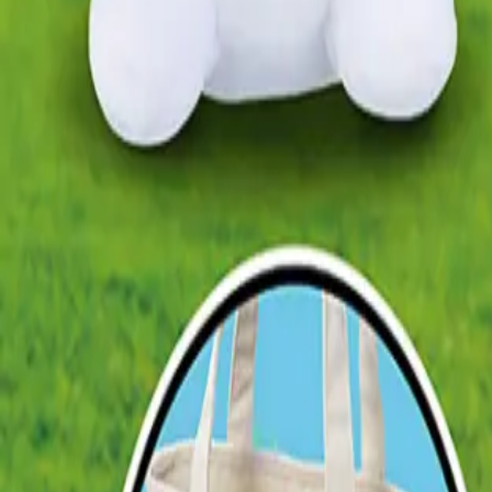
Benexでのプレイ動画を掲載しませんか？
YouTube、Shorts、TikTokなど大歓迎！
プレイ動画を共有してチャンネルを宣伝しよう！
プレイ動画を投稿する