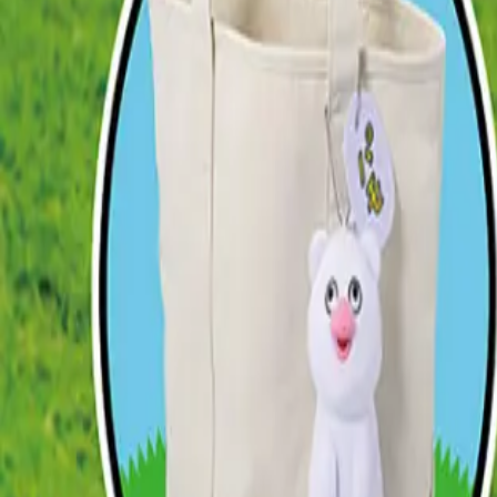
※Benex各店舗で撮影・プレイされた動画に限ります
近くのBenex店舗を探す
開催中のイベント情報を見る
運営会社: 株式会社ティスコ
店舗を探す
Benex川越店
Benex浦和店
Benex平塚店
Benex川崎店
Benex大和店