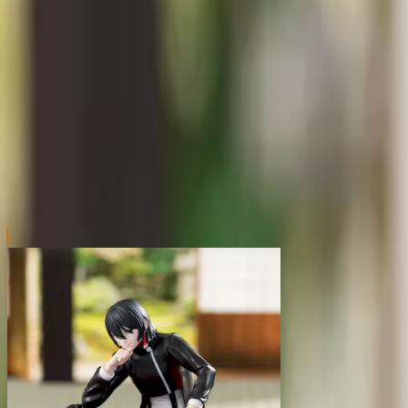
本リストは、入荷予定（実績）をお知らせするものであ
超人気景品は【入荷日〜翌日朝】に品切れとなる場合が
新入荷景品の投入時間も、当日の配送状況により変動い
|
カグラバチ
の景品