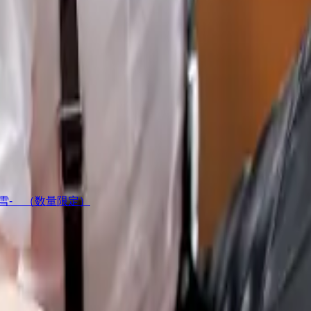
雪‐ （数量限定）