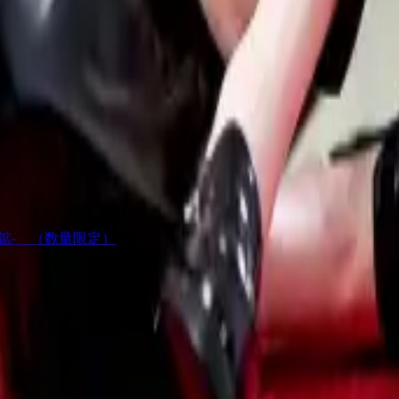
鉱‐ （数量限定）