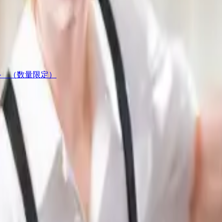
‐ （数量限定）