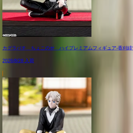
カグラバチ ちょこのせ ハイプレミアムフィギュア‐香刈緋
2026/8/28 入荷