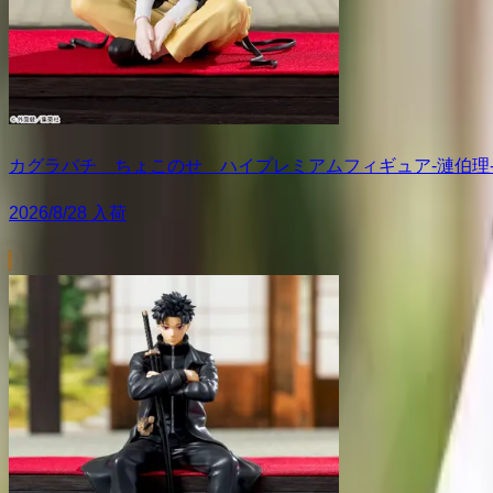
カグラバチ ちょこのせ ハイプレミアムフィギュア‐漣伯理
2026/8/28 入荷