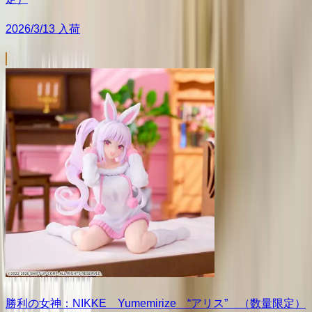
2026/3/13 入荷
勝利の女神：NIKKE Yumemirize “アリス” （数量限定）