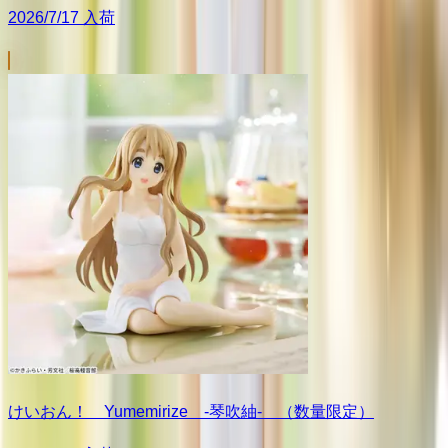
2026/7/17 入荷
けいおん！ Yumemirize ‐琴吹紬‐ （数量限定）