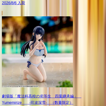
2026/8/6 入荷
劇場版「魔法科高校の劣等生 四葉継承編」
Yumemirize ‐司波深雪‐ （数量限定）