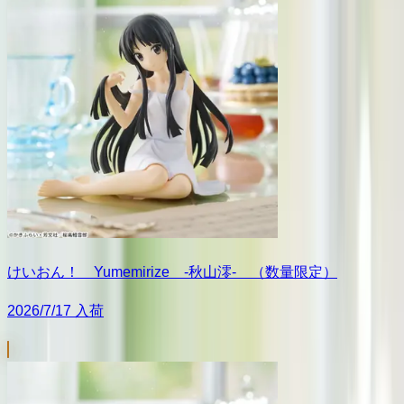
けいおん！ Yumemirize ‐秋山澪‐ （数量限定）
2026/7/17 入荷