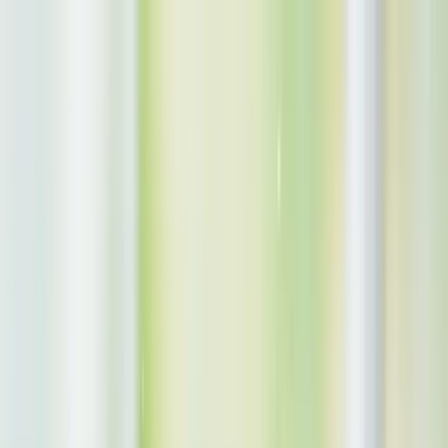
TOP
店舗一覧
イベント
景品
ギャラリー
会社情報
採用情報
お
問い合わせ
2026/7/17 入荷
2026/7/17 入荷
けいおん！ Yumemirize ‐
田井中律‐ （数量限定）
#
けいおん！
#
Yumemirize
入荷予定店舗(全5店舗)