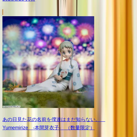
あの日見た花の名前を僕達はまだ知らない。
Yumemirize ‐本間芽衣子‐ （数量限定）