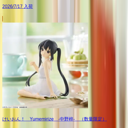
2026/7/17 入荷
けいおん！ Yumemirize ‐中野梓‐ （数量限定）