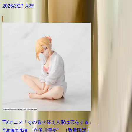
2026/3/27 入荷
TVアニメ「その着せ替え人形は恋をする」
Yumemirize “喜多川海夢” （数量限定）