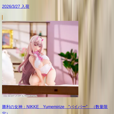
2026/3/27 入荷
勝利の女神：NIKKE Yumemirize “バイパー” （数量限
定）