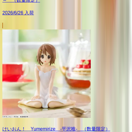
～ （数量限定）
2026/6/26 入荷
けいおん！ Yumemirize ‐平沢唯‐ （数量限定）