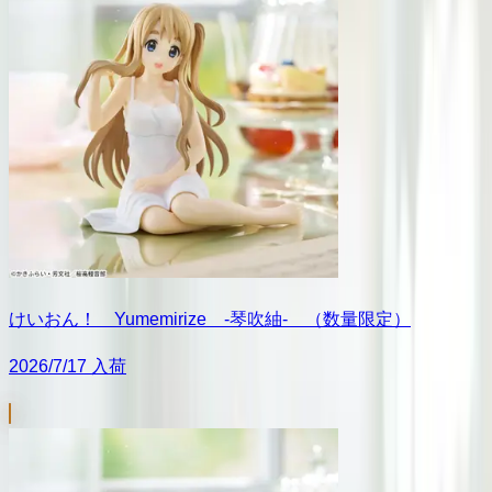
けいおん！ Yumemirize ‐琴吹紬‐ （数量限定）
2026/7/17 入荷