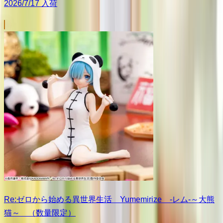
2026/7/17 入荷
Re:ゼロから始める異世界生活 Yumemirize ‐レム‐～大熊
猫～ （数量限定）