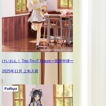
けいおん！ Trio-Try-iT Figureー田井中律ー
2025年11月 上旬入荷