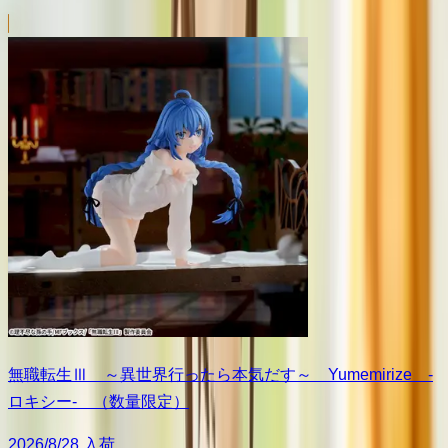
無職転生Ⅲ ～異世界行ったら本気だす～ Yumemirize ‐
ロキシー‐ （数量限定）
2026/8/28 入荷