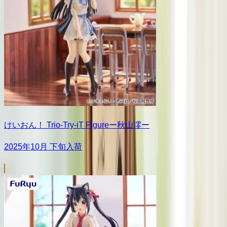
けいおん！ Trio-Try-iT Figureー秋山澪ー
2025年10月 下旬入荷