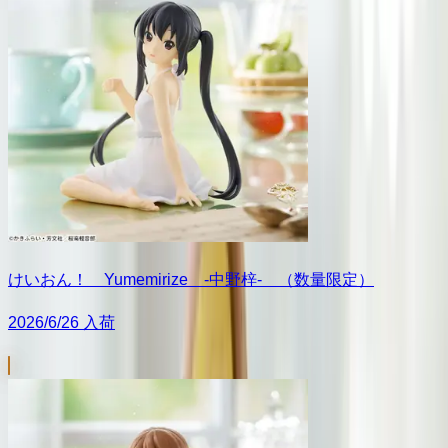
けいおん！ Yumemirize ‐中野梓‐ （数量限定）
2026/6/26 入荷