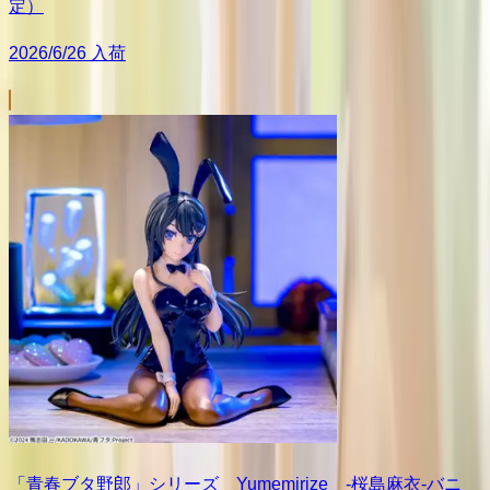
定）
2026/6/26 入荷
「青春ブタ野郎」シリーズ Yumemirize ‐桜島麻衣‐バニ