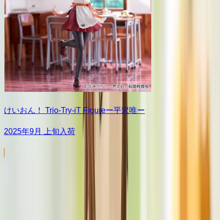
けいおん！ Trio-Try-iT Figureー平沢唯ー
2025年9月 上旬入荷
Yumemirize
シリーズ