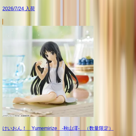
2026/7/24 入荷
けいおん！ Yumemirize ‐秋山澪‐ （数量限定）