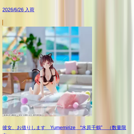
2026/6/26 入荷
彼女、お借りします Yumemirize “水原千鶴” （数量限