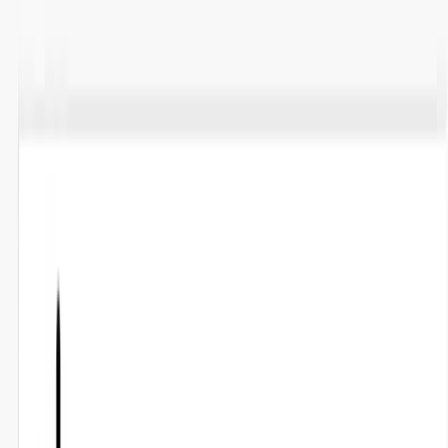
TOP
店舗一覧
イベント
景品
ギャラリー
会社情報
採用情報
お
問い合わせ
2025年1月 中旬入荷
2025年1月 中旬入荷
ワンピース サウザンド・サ
ニー号ルームライト
#
ONE PIECE
入荷予定店舗(全5店舗)