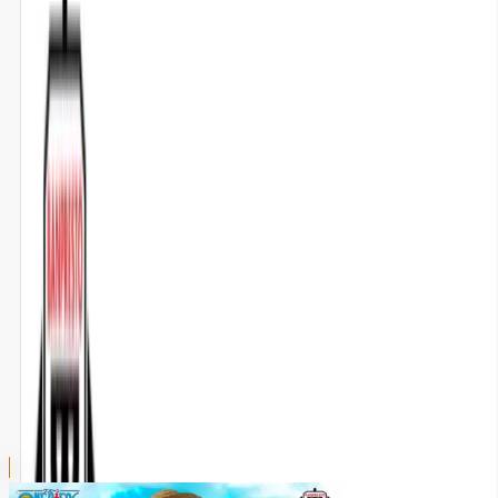
川越店
川崎店
浦和店
平塚店
大和店
ご利用上のお願い
本リストは、入荷予定（実績）をお知らせするもので
あり、現在の在庫状況を示すものではございません。
超人気景品は【入荷日〜翌日朝】に品切れとなる場合
がございます。
新入荷景品の投入時間も、当日の配送状況により変動
いたします。
|
ONE PIECE
の景品