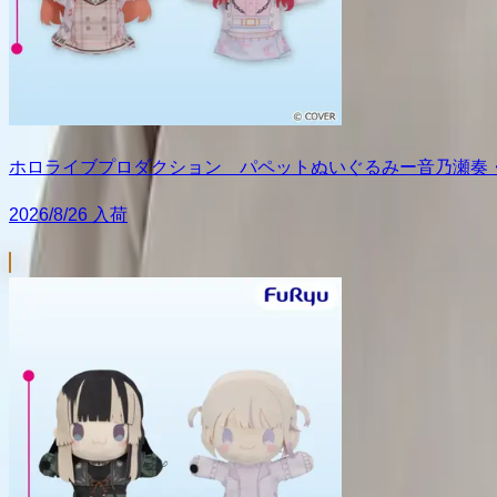
ホロライブプロダクション パペットぬいぐるみー音乃瀬奏
2026/8/26 入荷