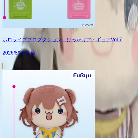
ホロライブプロダクション ひっかけフィギュアVol.7
2026/8/26 入荷