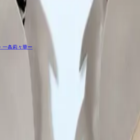
・一条莉々華ー