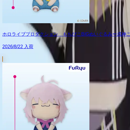
ホロライブプロダクション もちぴこBIGぬいぐるみー戌神
2026/8/22 入荷