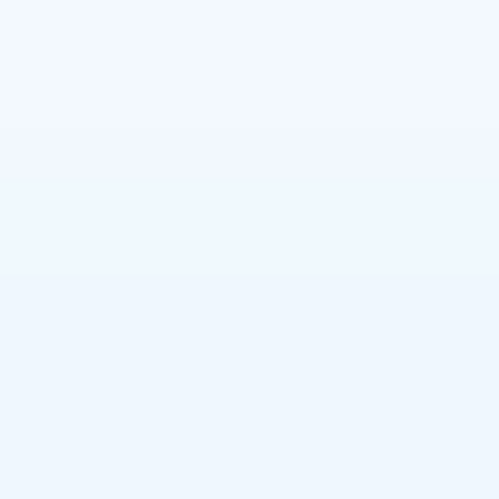
り、現在の在庫状況を示すものではございません。
ございます。
たします。