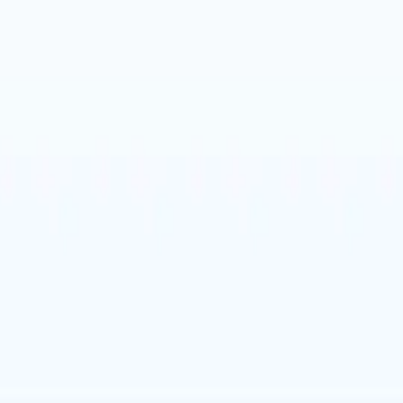
い合わせ
白ぼたん パペットぬいぐるみ