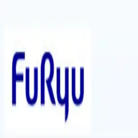
TOP
店舗一覧
イベント
景品
ギャラリー
会社情報
採用情報
お問
2025年1月 中旬入荷
2025年1月 中旬入荷
ホロライブプロダクション 獅
#
ホロライブプロダクション
#
パペットぬいぐるみ
入荷予定店舗(全5店舗)
川越店
川崎店
浦和店
平塚店
大和店
ご利用上のお願い