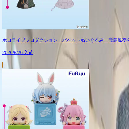
ホロライブプロダクション パペットぬいぐるみー儒烏風亭
2026/8/26 入荷