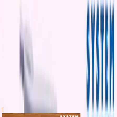
川越店
川崎店
浦和店
平塚店
大和店
ご利用上のお願い
本リストは、入荷予定（実績）をお知らせするもので
あり、現在の在庫状況を示すものではございません。
超人気景品は【入荷日〜翌日朝】に品切れとなる場合
がございます。
新入荷景品の投入時間も、当日の配送状況により変動
いたします。
|
すみっコぐらし
の景品