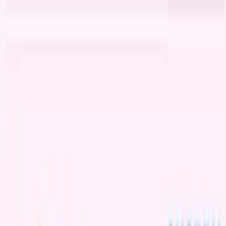
TOP
店舗一覧
イベント
景品
ギャラリー
会社情報
採用情報
お
問い合わせ
2025年1月 下旬入荷
2025年1月 下旬入荷
すみっコぐらし きらきらな
夜 真空ステンレスポット
#
すみっコぐらし
入荷予定店舗(全5店舗)