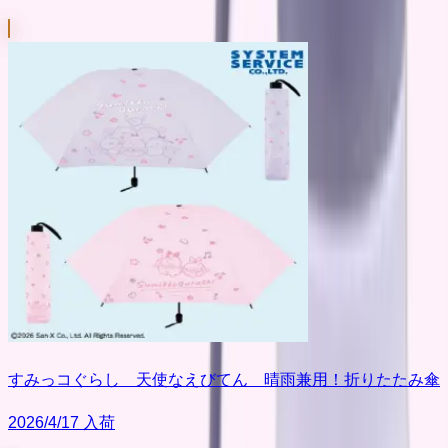
すみっコぐらし 天使なえびてん 晴雨兼用！折りたたみ傘
2026/4/17 入荷