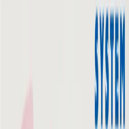
入荷予定店舗(全5店舗)
川越店
川崎店
浦和店
平塚店
大和店
ご利用上のお願い
本リストは、入荷予定（実績）をお知らせするもので
あり、現在の在庫状況を示すものではございません。
超人気景品は【入荷日〜翌日朝】に品切れとなる場合
がございます。
新入荷景品の投入時間も、当日の配送状況により変動
いたします。
|
すみっコぐらし
の景品