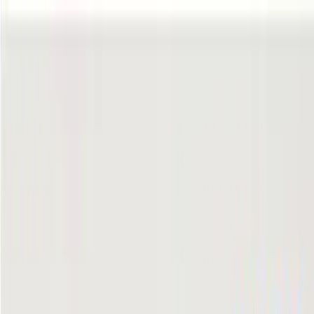
TOP
店舗一覧
イベント
景品
ギャラリー
会社情報
採用情報
お
問い合わせ
2025年1月 下旬入荷
2025年1月 下旬入荷
すみっコぐらし おうちでく
まカフェ ケース付きキッチ
ンツール8点セット
#
すみっコぐらし