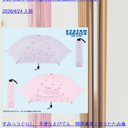
2026/4/24 入荷
すみっコぐらし 天使なえびてん 晴雨兼用！折りたたみ傘