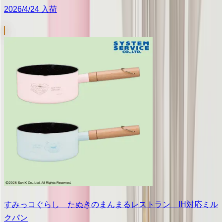
2026/4/24 入荷
すみっコぐらし たぬきのまんまるレストラン IH対応ミル
クパン