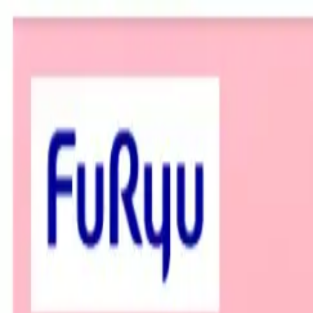
TOP
店舗一覧
イベント
景品
ギャラリー
会社情報
採用情報
お問
2025年1月 上旬入荷
2025年1月 上旬入荷
ハンギョドン もっとリアク
#
ハンギョドン
入荷予定店舗(全5店舗)
川越店
川崎店
浦和店
平塚店
大和店
ご利用上のお願い