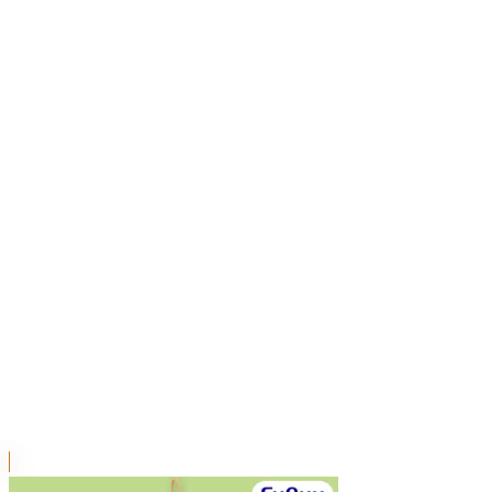
川越店
川崎店
浦和店
平塚店
大和店
ご利用上のお願い
本リストは、入荷予定（実績）をお知らせするもので
あり、現在の在庫状況を示すものではございません。
超人気景品は【入荷日〜翌日朝】に品切れとなる場合
がございます。
新入荷景品の投入時間も、当日の配送状況により変動
いたします。
|
サンリオキャラクターズ
の景品